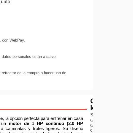
luido.
s, con WebPay.
 datos personales están a salvo.
 retractar de la compra o hacer uso de
Garantía
legal
Servicio
le
, la opción perfecta para entrenar en casa
atención
n un
motor de 1 HP continuo (2.0 HP
al
ara caminatas y trotes ligeros. Su diseño
cliente: