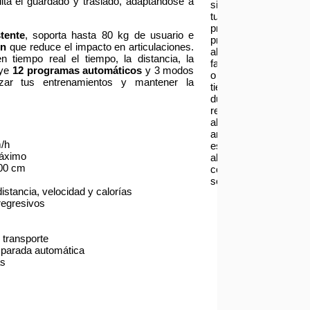
lita el guardado y traslado, adaptándose a
si
tu
producto
tente
, soporta hasta 80 kg de usuario e
presenta
ón
que reduce el impacto en articulaciones.
alguna
 tiempo real el tiempo, la distancia, la
falla
uye
12 programas automáticos
y 3 modos
o
izar tus entrenamientos y mantener la
tienes
dudas
respecto
al
armado
/h
escríbenos
máximo
al
00 cm
correo
serviciotecnico@asia
istancia, velocidad y calorías
regresivos
 transporte
 parada automática
as