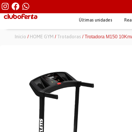
Últimas unidades
Rea
Inicio
HOME GYM
Trotadoras
/
/
/ Trotadora M150 10Km