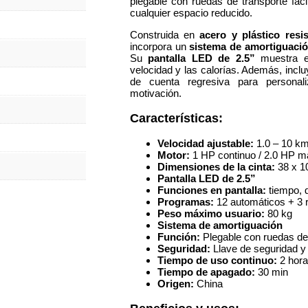
plegable con ruedas de transporte faci
cualquier espacio reducido.
Construida en
acero y plástico resis
incorpora un
sistema de amortiguaci
Su
pantalla LED de 2.5”
muestra en
velocidad y las calorías. Además, incl
de cuenta regresiva para personal
motivación.
Características:
Velocidad ajustable:
1.0 – 10 km
Motor:
1 HP continuo / 2.0 HP 
Dimensiones de la cinta:
38 x 1
Pantalla LED de 2.5”
Funciones en pantalla:
tiempo, d
Programas:
12 automáticos + 3 
Peso máximo usuario:
80 kg
Sistema de amortiguación
Función:
Plegable con ruedas de
Seguridad:
Llave de seguridad y
Tiempo de uso continuo:
2 hor
Tiempo de apagado:
30 min
Origen:
China