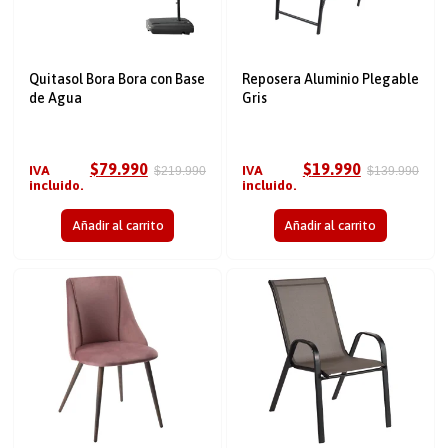
Quitasol Bora Bora con Base
Reposera Aluminio Plegable
de Agua
Gris
$
79.990
$
19.990
IVA
IVA
$
219.990
$
139.990
incluido.
incluido.
Añadir al carrito
Añadir al carrito