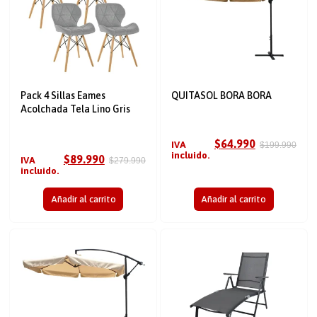
Pack 4 Sillas Eames
QUITASOL BORA BORA
Acolchada Tela Lino Gris
$
64.990
IVA
$
199.990
incluido.
$
89.990
IVA
$
279.990
incluido.
Añadir al carrito
Añadir al carrito