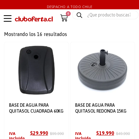
DESPACHO A TODO CHILE
0
Mostrando los 16 resultados
BASE DE AGUA PARA
BASE DE AGUA PARA
QUITASOL CUADRADA 60KG
QUITASOL REDONDA 15KG
$
29.990
$
19.990
IVA
IVA
$
99.990
$
49.990
incluido.
incluido.