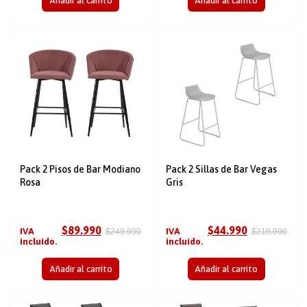
Añadir al carrito
Añadir al carrito
Pack 2 Pisos de Bar Modiano
Pack 2 Sillas de Bar Vegas
Rosa
Gris
$
89.990
$
44.990
IVA
IVA
$
249.990
$
219.990
incluido.
incluido.
Añadir al carrito
Añadir al carrito