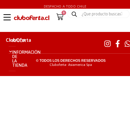
DESPACHO A TODO CHILE
0
ClubOferta
AYUDA
INFORMACIÓN
DE
LA
© TODOS LOS DERECHOS RESERVADOS
TIENDA
Cluboferta- Asiamerica Spa