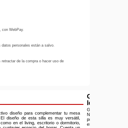
s, con WebPay.
 datos personales están a salvo.
 retractar de la compra o hacer uso de
Garantía
legal
Garantía:
ctivo diseño para complementar tu mesa
Nuestra
El diseño de esta silla es muy versátil,
prioridad
como en el living, escritorio o dormitorio,
es
 cualquier espacio del hogar. Cuenta un