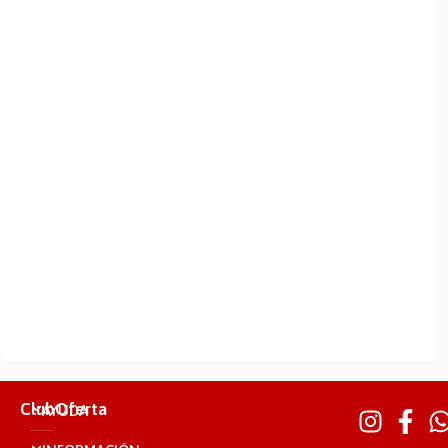
ClubOferta
AYUDA