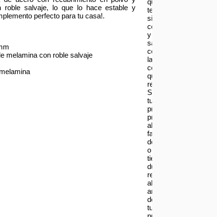
que
roble salvaje, lo que lo hace estable y
te
omplemento perfecto para tu casa!.
sientas
contento
y
satisfecho
 mm
con
de melamina con roble salvaje
las
compras
 melamina
que
realizas.
Si
tu
producto
presenta
alguna
falla,
defecto
o
tienes
dudas
respecto
al
armado
de
tu
producto