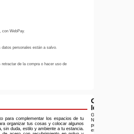
s, con WebPay.
 datos personales están a salvo.
 retractar de la compra o hacer uso de
Garantía
legal
Garantía:
ecto para complementar los espacios de tu
Nuestra
para organizar tus cosas y colocar algunos
prioridad
á, sin duda, estilo y ambiente a tu estancia.
es
da de acero con recubrimiento en polvo y